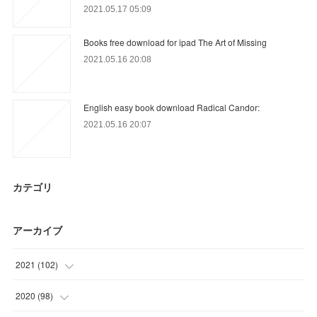
2021.05.17 05:09
Books free download for ipad The Art of Missing
2021.05.16 20:08
English easy book download Radical Candor:
2021.05.16 20:07
カテゴリ
アーカイブ
2021
(
102
)
(
24
)
2020
(
98
)