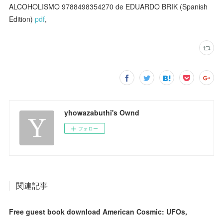
ALCOHOLISMO 9788498354270 de EDUARDO BRIK (Spanish
Edition)
pdf
,
yhowazabuthi's Ownd
フォロー
関連記事
Free guest book download American Cosmic: UFOs,