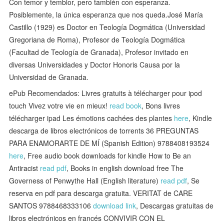
Con temor y temblor, pero también con esperanza.
Posiblemente, la única esperanza que nos queda.José María
Castillo (1929) es Doctor en Teología Dogmática (Universidad
Gregoriana de Roma), Profesor de Teología Dogmática
(Facultad de Teología de Granada), Profesor invitado en
diversas Universidades y Doctor Honoris Causa por la
Universidad de Granada.
ePub Recomendados: Livres gratuits à télécharger pour ipod
touch Vivez votre vie en mieux!
read book
, Bons livres
télécharger ipad Les émotions cachées des plantes
here
, Kindle
descarga de libros electrónicos de torrents 36 PREGUNTAS
PARA ENAMORARTE DE MÍ (Spanish Edition) 9788408193524
here
, Free audio book downloads for kindle How to Be an
Antiracist
read pdf
, Books in english download free The
Governess of Penwythe Hall (English literature)
read pdf
, Se
reserva en pdf para descarga gratuita. VERITAT de CARE
SANTOS 9788468333106
download link
, Descargas gratuitas de
libros electrónicos en francés CONVIVIR CON EL