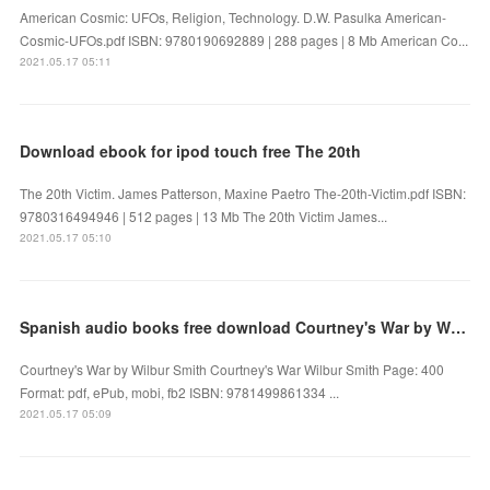
American Cosmic: UFOs, Religion, Technology. D.W. Pasulka American-
Cosmic-UFOs.pdf ISBN: 9780190692889 | 288 pages | 8 Mb American Co...
2021.05.17 05:11
Download ebook for ipod touch free The 20th
The 20th Victim. James Patterson, Maxine Paetro The-20th-Victim.pdf ISBN:
9780316494946 | 512 pages | 13 Mb The 20th Victim James...
2021.05.17 05:10
Spanish audio books free download Courtney's War by Wilbur Smith
Courtney's War by Wilbur Smith Courtney's War Wilbur Smith Page: 400
Format: pdf, ePub, mobi, fb2 ISBN: 9781499861334 ...
2021.05.17 05:09