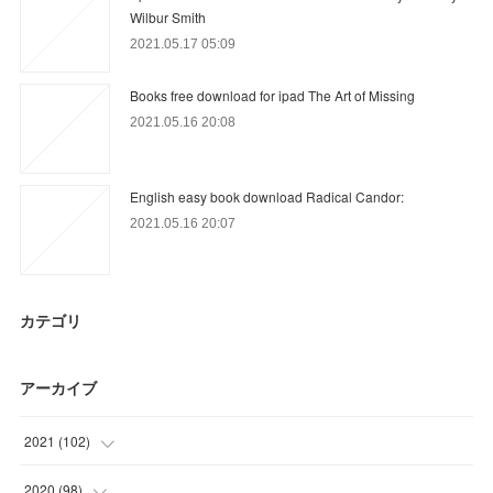
Wilbur Smith
2021.05.17 05:09
Books free download for ipad The Art of Missing
2021.05.16 20:08
English easy book download Radical Candor:
2021.05.16 20:07
カテゴリ
アーカイブ
2021
(
102
)
(
24
)
2020
(
98
)