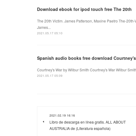
Download ebook for ipod touch free The 20th
The 20th Victim. James Patterson, Maxine Paetro The-20th-
James...
2021.05.17 05:10
Spanish audio books free download Courtney's
Courtney's War by Wilbur Smith Courtney's War Wilbur Smit
2021.05.17 05:09
2021.02.19 16:16
Libro de descarga en línea gratis. ALL ABOUT
AUSTRALIA de (Literatura española)