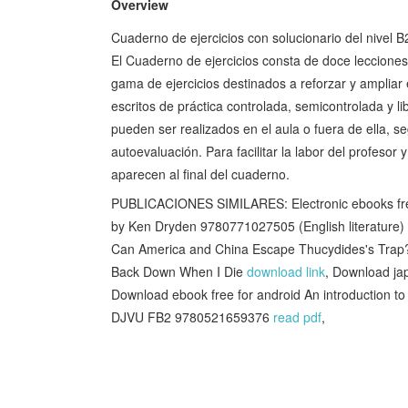
Overview
Cuaderno de ejercicios con solucionario del nivel B
El Cuaderno de ejercicios consta de doce lecciones
gama de ejercicios destinados a reforzar y ampliar 
escritos de práctica controlada, semicontrolada y l
pueden ser realizados en el aula o fuera de ella, se
autoevaluación. Para facilitar la labor del profesor 
aparecen al final del cuaderno.
PUBLICACIONES SIMILARES: Electronic ebooks fre
by Ken Dryden 9780771027505 (English literature)
Can America and China Escape Thucydides's Tr
Back Down When I Die
download link
, Download ja
Download ebook free for android An introduction to t
DJVU FB2 9780521659376
read pdf
,