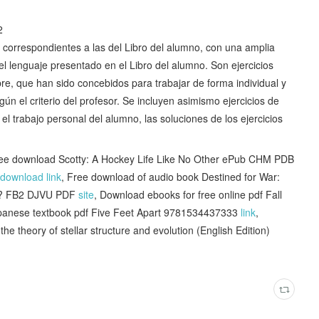
2
 correspondientes a las del Libro del alumno, con una amplia
el lenguaje presentado en el Libro del alumno. Son ejercicios
ibre, que han sido concebidos para trabajar de forma individual y
gún el criterio del profesor. Se incluyen asimismo ejercicios de
y el trabajo personal del alumno, las soluciones de los ejercicios
e download Scotty: A Hockey Life Like No Other ePub CHM PDB
download link
, Free download of audio book Destined for War:
ap? FB2 DJVU PDF
site
, Download ebooks for free online pdf Fall
panese textbook pdf Five Feet Apart 9781534437333
link
,
he theory of stellar structure and evolution (English Edition)