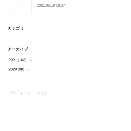
2021.05.16 20:07
カテゴリ
アーカイブ
2021
(
102
)
2020
(
98
(
24
)
)
(
9
)
(
6
)
(
26
)
(
3
)
(
21
)
(
35
)
(
22
)
(
48
)
(
6
)