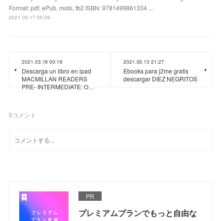
Format: pdf, ePub, mobi, fb2 ISBN: 9781499861334 ...
2021.05.17 05:09
2021.03.19 00:16
2021.03.13 21:27
Descarga un libro en ipad
Ebooks para j2me gratis
MACMILLAN READERS
descargar DIEZ NEGRITOS
PRE- INTERMEDIATE: O…
0
コメント
PR
プレミアムプランでもっと自由な