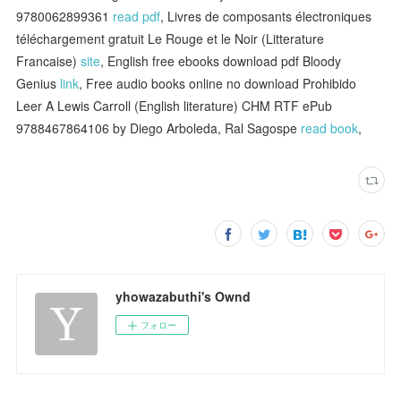
9780062899361
read pdf
, Livres de composants électroniques
téléchargement gratuit Le Rouge et le Noir (Litterature
Francaise)
site
, English free ebooks download pdf Bloody
Genius
link
, Free audio books online no download Prohibido
Leer A Lewis Carroll (English literature) CHM RTF ePub
9788467864106 by Diego Arboleda, Ral Sagospe
read book
,
yhowazabuthi's Ownd
フォロー