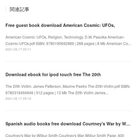
関連記事
Free guest book download American Cosmic: UFOs,
American Cosmic: UFOs, Religion, Technology. D.W. Pasulka American-
Cosmic-UFOs.pdf ISBN: 9780190692889 | 288 pages | 8 Mb American Co...
2021.05.17 05:11
Download ebook for ipod touch free The 20th
The 20th Victim. James Patterson, Maxine Paetro The-20th-Victim.pdf ISBN:
9780316494946 | 512 pages | 13 Mb The 20th Victim James...
2021.05.17 05:10
Spanish audio books free download Courtney's War by Wilbur Smith
Courtney's War by Wilbur Smith Courtney's War Wilbur Smith Page: 400